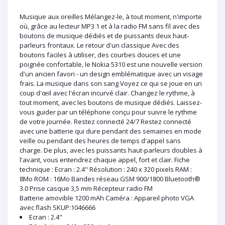
Musique aux oreilles Mélangez-le, à tout moment, n'importe
où, grâce au lecteur MP3 1 et à la radio FM sans fil avec des
boutons de musique dédiés et de puissants deux haut-
parleurs frontaux. Le retour d'un classique Avec des
boutons faciles à utiliser, des courbes douces et une
poignée confortable, le Nokia 5310 est une nouvelle version
d'un ancien favori - un design emblématique avec un visage
frais. La musique dans son sang Voyez ce qui se joue en un
coup d'œil avec l'écran incurvé clair. Changez le rythme, à
tout moment, avec les boutons de musique dédiés. Laissez-
vous guider par un téléphone conçu pour suivre le rythme
de votre journée. Restez connecté 24/7 Restez connecté
avec une batterie qui dure pendant des semaines en mode
veille ou pendant des heures de temps d'appel sans
charge. De plus, avec les puissants haut-parleurs doubles à
l'avant, vous entendrez chaque appel, fort et clair. Fiche
technique : Ecran : 2.4" Résolution : 240 x 320 pixels RAM :
8Mo ROM : 16Mo Bandes réseau GSM 900/1800 Bluetooth®
3.0 Prise casque 3,5 mm Récepteur radio FM
Batterie amovible 1200 mAh Caméra : Appareil photo VGA
avec flash SKUP:1046666
Ecran : 2.4"