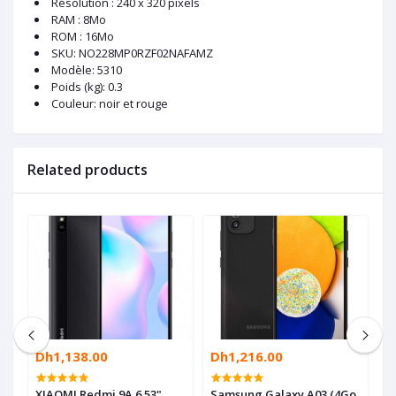
Résolution : 240 x 320 pixels
RAM : 8Mo
ROM : 16Mo
SKU
: NO228MP0RZF02NAFAMZ
Modèle
: 5310
Poids (kg)
: 0.3
Couleur
: noir et rouge
Related products
Dh1,138.00
Dh1,216.00
D
-
XIAOMI Redmi 9A 6.53"
Samsung Galaxy A03 (4Go
S