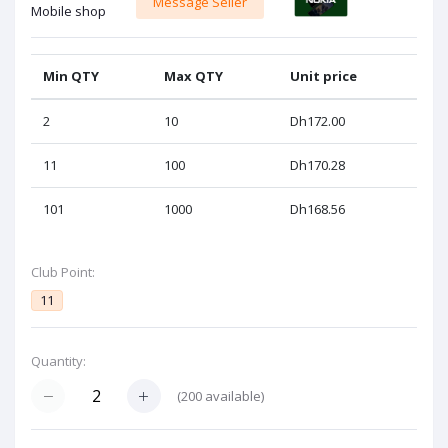
Message Seller
Mobile shop
Min QTY
Max QTY
Unit price
2
10
Dh172.00
11
100
Dh170.28
101
1000
Dh168.56
Club Point:
11
Quantity:
(
200
available)