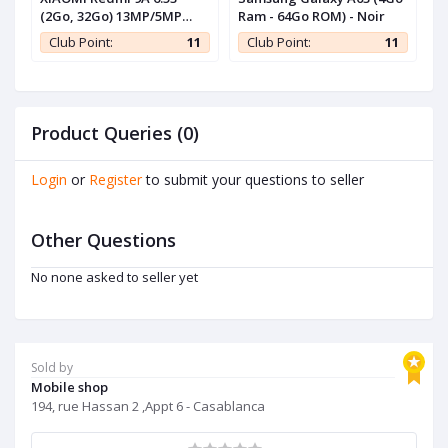
(2Go, 32Go) 13MP/5MP
Ram - 64Go ROM) - Noir
R
Android - Gris - 1 an de
1
Club Point:
11
Club Point:
11
garantie
Product Queries (0)
Login
or
Register
to submit your questions to seller
Other Questions
No none asked to seller yet
Sold by
Mobile shop
194, rue Hassan 2 ,Appt 6 - Casablanca