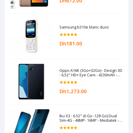
Dh672.00
Samsung b310e blanc duos
Dh181.00
Oppo A16K (3Go+32Go) - Design 3D
- 6,52" HD+ Eye Care - 4230mAh -
Black
Dh1,273.00
Iku X3 - 6.52" (6 Go -128 Go) Dual
Sim-4G - 48MP- 16MP - Mediatek -
5000 mAh- Bleu