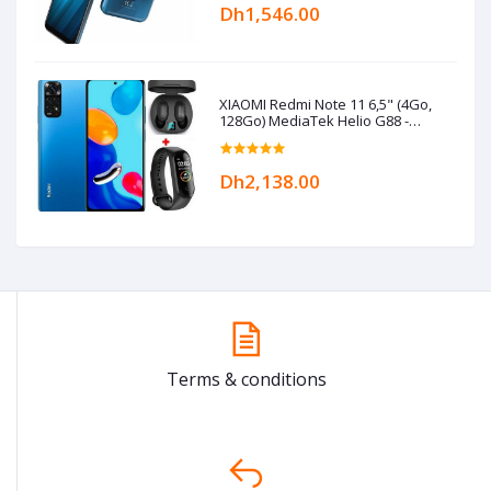
Dh1,546.00
XIAOMI Redmi Note 11 6,5" (4Go,
128Go) MediaTek Helio G88 -
50MP/8MP+Kit+Band- Bleu
Dh2,138.00
Terms & conditions