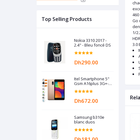
cha
exc
460
Top Selling Products
Go d
dens
1/2.
HDR,
Nokia 3310 2017 -
3.0
2.4" - Bleu foncé DS
Dh290.00
Itel Smartphone 5"
Gsm A16plus 3G+-
Dual SIM-inch -5MP
-8GB -1GB RAM -
Rel
Gold
Dh672.00
Samsung b310e
blanc duos
Dh181.00