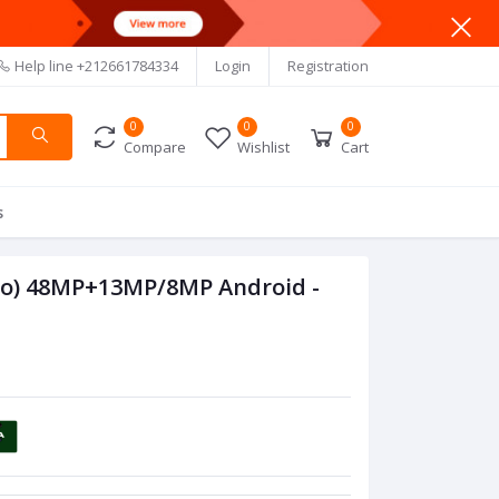
Help line
+212661784334
Login
Registration
0
0
0
Compare
Wishlist
Cart
s
8Go) 48MP+13MP/8MP Android -