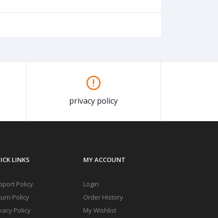
privacy policy
ICK LINKS
MY ACCOUNT
port Policy
Login
urn Policy
Order History
vacy Policy
My Wishlist