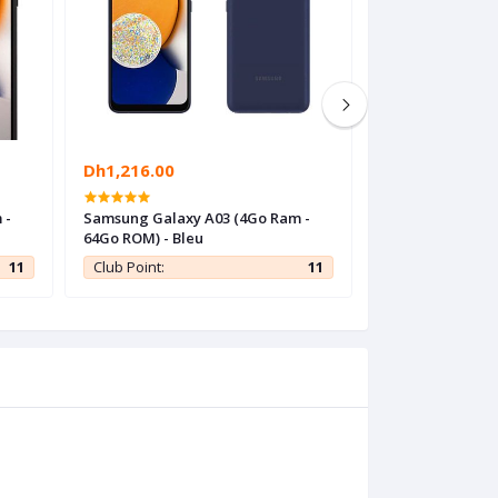
Dh1,216.00
Dh1,637.00
 -
Samsung Galaxy A03 (4Go Ram -
Samsung Galaxy 
64Go ROM) - Bleu
RAM + 64GB ROM 
11
Club Point:
11
Club Point: