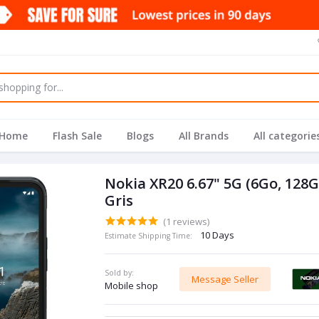
Home
Flash Sale
Blogs
All Brands
All categorie
Nokia XR20 6.67" 5G (6Go, 12
Gris
(1 reviews)
10 Days
Estimate Shipping Time:
Sold by:
Message Seller
Mobile shop