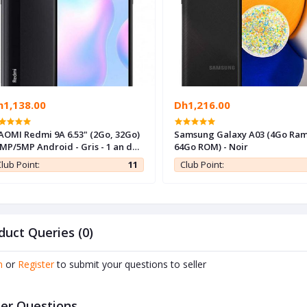
h1,138.00
Dh1,216.00
AOMI Redmi 9A 6.53" (2Go, 32Go)
Samsung Galaxy A03 (4Go Ram
MP/5MP Android - Gris - 1 an de
64Go ROM) - Noir
rantie
lub Point:
11
Club Point:
duct Queries (0)
n
or
Register
to submit your questions to seller
er Questions