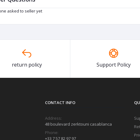
ne asked to seller yet
return policy
Support Policy
CONTACT INFO
QU
Address:
Sup
48 boulevard zerktouni casablanca
Ret
Phone:
Pri
+33 7 57 82 97 97