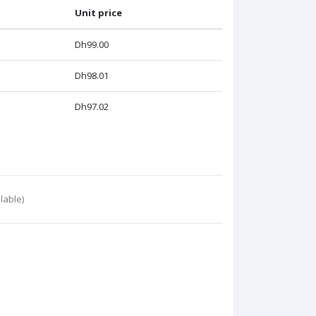
Unit price
Dh99.00
Dh98.01
Dh97.02
lable)