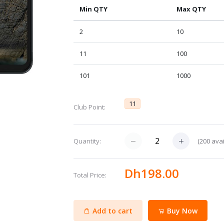
Min QTY
Max QTY
2
10
11
100
101
1000
11
Club Point:
(
200
avai
Quantity:
Dh198.00
Total Price:
Add to cart
Buy Now