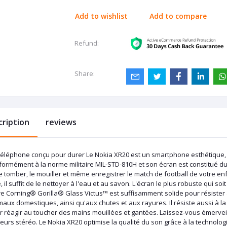
Add to wishlist
Add to compare
Refund:
Share:
cription
reviews
téléphone conçu pour durer Le Nokia XR20 est un smartphone esthétique, so
ormément à la norme militaire MIL-STD-810H et son écran est constitué du v
e tomber, le mouiller et même enregistrer le match de football de votre enf
, il suffit de le nettoyer à l'eau et au savon. L'écran le plus robuste qui soit
re Corning® Gorilla® Glass Victus™ est suffisamment solide pour résister 
aux domestiques, ainsi qu'aux chutes et aux rayures. Il résiste aussi à la
r réagir au toucher des mains mouillées et gantées. Laissez-vous émerveil
eurs stéréo. Le Nokia XR20 optimise la qualité du son grâce à la technolo