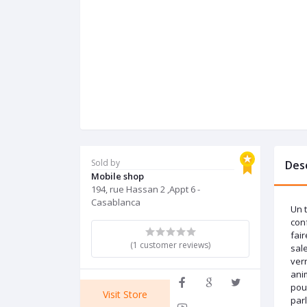
Sold by
Des
Mobile shop
194, rue Hassan 2 ,Appt 6 -
Casablanca
Un 
conf
fair
(1 customer reviews)
sale
ver
anim
pou
Visit Store
parl