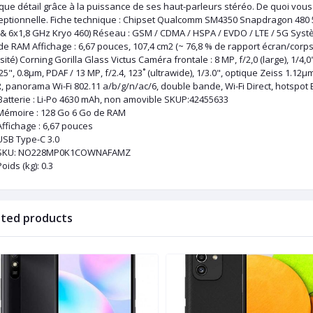
que détail grâce à la puissance de ses haut-parleurs stéréo. De quoi vou
eptionnelle. Fiche technique : Chipset Qualcomm SM4350 Snapdragon 480 5
 & 6x1,8 GHz Kryo 460) Réseau : GSM / CDMA / HSPA / EVDO / LTE / 5G Systè
e RAM Affichage : 6,67 pouces, 107,4 cm2 (~ 76,8 % de rapport écran/corps) 
ité) Corning Gorilla Glass Victus Caméra frontale : 8 MP, f/2,0 (large), 1/4,0"
25", 0.8µm, PDAF / 13 MP, f/2.4, 123˚ (ultrawide), 1/3.0", optique Zeiss 1.12
 panorama Wi-Fi 802.11 a/b/g/n/ac/6, double bande, Wi-Fi Direct, hotspot 
 Batterie : Li-Po 4630 mAh, non amovible SKUP:42455633
Mémoire : 128 Go 6 Go de RAM
Affichage : 6,67 pouces
USB Type-C 3.0
SKU
: NO228MP0K1COWNAFAMZ
Poids (kg)
: 0.3
ated products