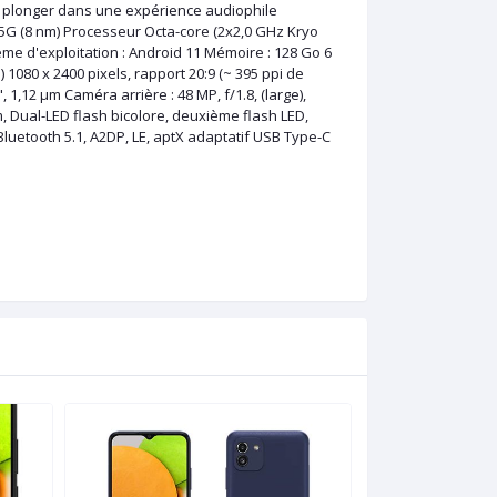
s plonger dans une expérience audiophile
G (8 nm) Processeur Octa-core (2x2,0 GHz Kryo
me d'exploitation : Android 11 Mémoire : 128 Go 6
1080 x 2400 pixels, rapport 20:9 (~ 395 ppi de
, 1,12 µm Caméra arrière : 48 MP, f/1.8, (large),
µm, Dual-LED flash bicolore, deuxième flash LED,
Bluetooth 5.1, A2DP, LE, aptX adaptatif USB Type-C