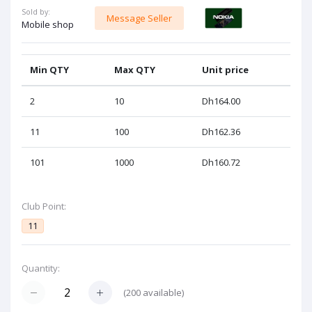
Sold by:
Message Seller
Mobile shop
Min QTY
Max QTY
Unit price
2
10
Dh164.00
11
100
Dh162.36
101
1000
Dh160.72
Club Point:
11
Quantity:
(
200
available)