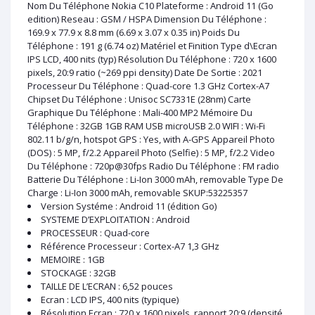
Nom Du Téléphone Nokia C10 Plateforme : Android 11 (Go
edition) Reseau : GSM / HSPA Dimension Du Téléphone :
169.9 x 77.9 x 8.8 mm (6.69 x 3.07 x 0.35 in) Poids Du
Téléphone : 191 g (6.74 oz) Matériel et Finition Type d\Ecran
IPS LCD, 400 nits (typ) Résolution Du Téléphone : 720 x 1600
pixels, 20:9 ratio (~269 ppi density) Date De Sortie : 2021
Processeur Du Téléphone : Quad-core 1.3 GHz Cortex-A7
Chipset Du Téléphone : Unisoc SC7331E (28nm) Carte
Graphique Du Téléphone : Mali-400 MP2 Mémoire Du
Téléphone : 32GB 1GB RAM USB microUSB 2.0 WIFI : Wi-Fi
802.11 b/g/n, hotspot GPS : Yes, with A-GPS Appareil Photo
(DOS) : 5 MP, f/2.2 Appareil Photo (Selfie) : 5 MP, f/2.2 Video
Du Téléphone : 720p@30fps Radio Du Téléphone : FM radio
Batterie Du Téléphone : Li-Ion 3000 mAh, removable Type De
Charge : Li-Ion 3000 mAh, removable SKUP:53225357
Version Systéme : Android 11 (édition Go)
SYSTEME D’EXPLOITATION : Android
PROCESSEUR : Quad-core
Référence Processeur : Cortex-A7 1,3 GHz
MEMOIRE : 1GB
STOCKAGE : 32GB
TAILLE DE L’ECRAN : 6,52 pouces
Ecran : LCD IPS, 400 nits (typique)
Résolution Ecran : 720 x 1600 pixels, rapport 20:9 (densité