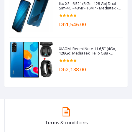
Iku X3 - 6.52" (6 Go -128 Go) Dual
Sim-4G - 48MP- 16MP - Mediatek -
5000 mAh- Bleu
Dh1,546.00
XIAOMI Redmi Note 11 6,5" (4Go,
128Go) MediaTek Helio G88 -
50MP/8MP+Kit+Band- Bleu
Dh2,138.00
Terms & conditions