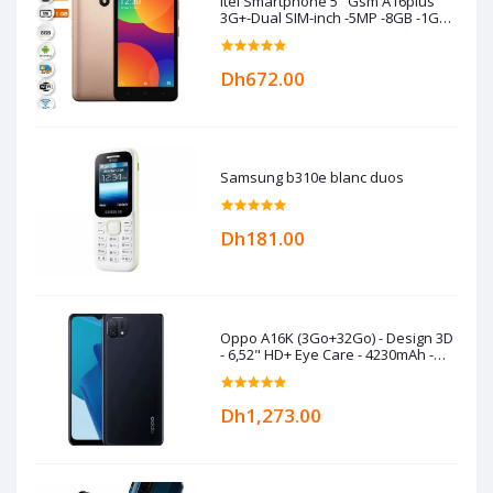
Itel Smartphone 5" Gsm A16plus
3G+-Dual SIM-inch -5MP -8GB -1GB
RAM -Gold
Dh672.00
Samsung b310e blanc duos
Dh181.00
Oppo A16K (3Go+32Go) - Design 3D
- 6,52" HD+ Eye Care - 4230mAh -
Black
Dh1,273.00