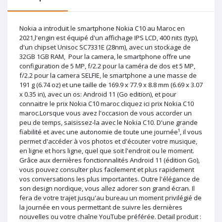
Nokia a introduit le smartphone Nokia C10 au Maroc en
2021,l'engin est équipé d'un affichage IPS LCD, 400 nits (typ),
d'un chipset Unisoc SC7331E (28nm), avec un stockage de
32GB 1GB RAM, Pour la camera, le smartphone offre une
configuration de 5 MP, f/2.2 pour la caméra de dos et 5 MP,
f/2.2 pour la camera SELFIE, le smartphone a une masse de
191 g (6.74 oz) et une taille de 169.9 x 77.9 x 8.8 mm (6.69 x 3.07
x 0.35 in), avec un os: Android 11 (Go edition), et pour
connaitre le prix Nokia C10 maroc cliquez ici prix Nokia C10
maroc.Lorsque vous avez l'occasion de vous accorder un
peu de temps, saisissez-la avec le Nokia C10. D'une grande
fiabilité et avec une autonomie de toute une journée¹, il vous
permet d'accéder à vos photos et d'écouter votre musique,
en ligne et hors ligne, quel que soit l'endroit ou le moment.
Grâce aux dernières fonctionnalités Android 11 (édition Go),
vous pouvez consulter plus facilement et plus rapidement
vos conversations les plus importantes. Outre l'élégance de
son design nordique, vous allez adorer son grand écran. Il
fera de votre trajet jusqu'au bureau un moment privilégié de
la journée en vous permettant de suivre les dernières
nouvelles ou votre chaîne YouTube préférée. Detail produit :