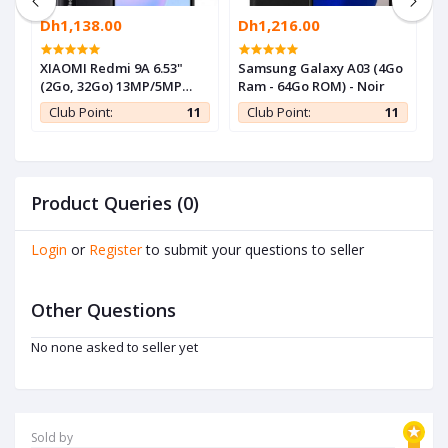
Dh1,138.00
Dh1,216.00
D
-
XIAOMI Redmi 9A 6.53"
Samsung Galaxy A03 (4Go
S
(2Go, 32Go) 13MP/5MP
Ram - 64Go ROM) - Noir
R
Android - Gris - 1 an de
1
Club Point:
11
Club Point:
11
garantie
Product Queries (0)
Login
or
Register
to submit your questions to seller
Other Questions
No none asked to seller yet
Sold by