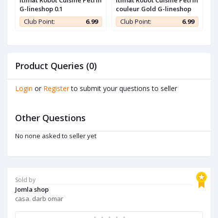
Itimat Robot Cuisine Pétrin
Itimat Robot Cuisine Pétrin
B
G-lineshop 0.1
couleur Gold G-lineshop
B
R
9
Club Point:
6.99
Club Point:
6.99
1
Product Queries (0)
Login
or
Register
to submit your questions to seller
Other Questions
No none asked to seller yet
Sold by
Jomla shop
casa. darb omar