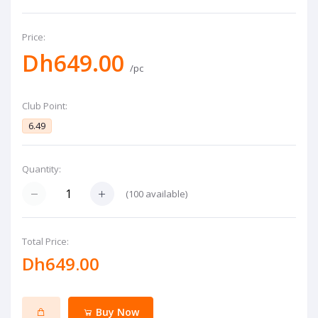
Price:
Dh649.00
/pc
Club Point:
6.49
Quantity:
(
100
available)
Total Price:
Dh649.00
Buy Now