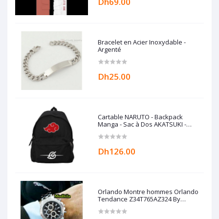
Dh69.00
Bracelet en Acier Inoxydable -
Argenté
Dh25.00
Cartable NARUTO - Backpack
Manga - Sac à Dos AKATSUKI -
Cartable Anime
Dh126.00
Orlando Montre hommes Orlando
Tendance Z34T765AZ324 By
Modhila