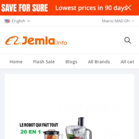
English
Maroc MAD Dh
Home
Flash Sale
Blogs
All Brands
All cate