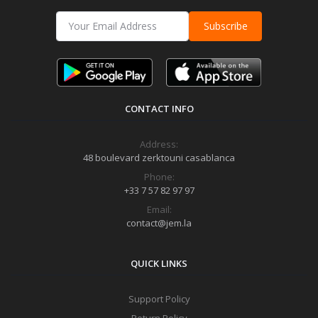
Subscribe
CONTACT INFO
Address:
48 boulevard zerktouni casablanca
Phone:
+33 7 57 82 97 97
Email:
contact@jem.la
QUICK LINKS
Support Policy
Return Policy