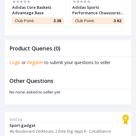
Adidas Core Baskets
Adidas Sports
A
s
Advantage Base
Performance Chaussures
P
Grand Court Base
A
2
Club Point:
3.38
Club Point:
3.02
Product Queries (0)
Login
or
Register
to submit your questions to seller
Other Questions
No none asked to seller yet
Sold by
Sport gadget
46, Boulevard Zerktouni, 2 Éme Etg, Appt 6 - Casablanca