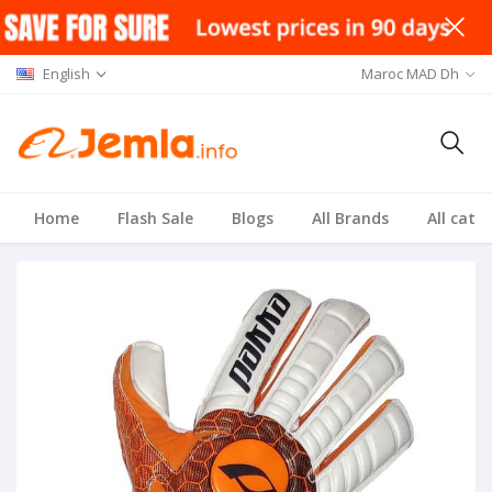
English
Maroc MAD Dh
Home
Flash Sale
Blogs
All Brands
All cate