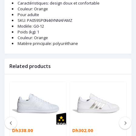
Caractéristiques: design doux et confortable
Couleur: Orange
Pour adulte
SKU
: PA059SP0N46YNNAFAMZ
Modèle
: G0-12
Poids (kg)
: 1
Couleur
: Orange
Matière principale
: polyuréthane
Related products
Dh338.00
Dh302.00
D