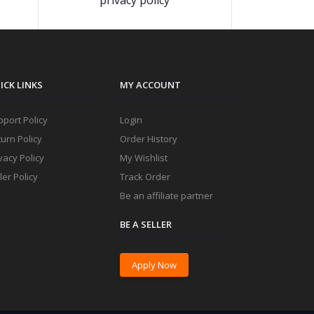
privacy policy
ICK LINKS
MY ACCOUNT
port Policy
Login
urn Policy
Order History
vacy Policy
My Wishlist
ler Policy
Track Order
Be an affiliate partner
BE A SELLER
Apply Now