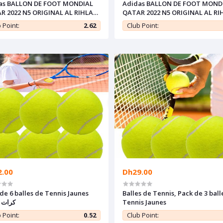
as BALLON DE FOOT MONDIAL
Adidas BALLON DE FOOT MOND
R 2022 N5 ORIGINAL AL RIHLA
QATAR 2022 N5 ORIGINAL AL RI
 H57778
CLUB H57778
 Point:
2.62
Club Point:
2.00
Dh29.00
de 6 balles de Tennis Jaunes
Balles de Tennis, Pack de 3 ball
كرات 
Tennis Jaunes
 Point:
0.52
Club Point: