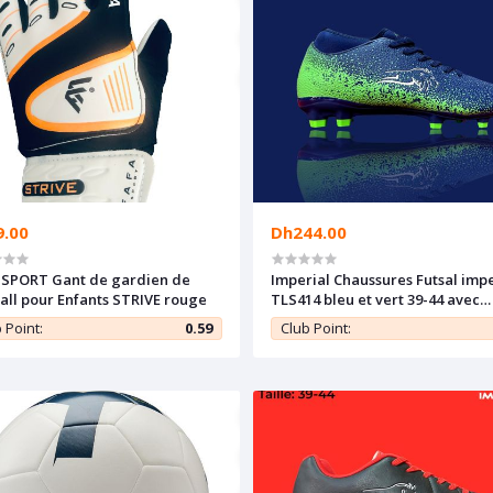
9.00
Dh244.00
 SPORT Gant de gardien de
Imperial Chaussures Futsal impe
all pour Enfants STRIVE rouge
TLS414 bleu et vert 39-44 avec
crampons
 Point:
0.59
Club Point: