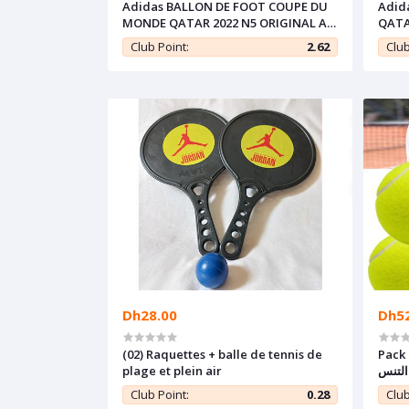
Adidas BALLON DE FOOT COUPE DU
Adid
MONDE QATAR 2022 N5 ORIGINAL AL
QATA
RIHLA CLUB H57801
CLUB
Club Point:
2.62
Club
Dh28.00
Dh5
(02) Raquettes + balle de tennis de
Pack 
plage et plein air
التنس
Club Point:
0.28
Club