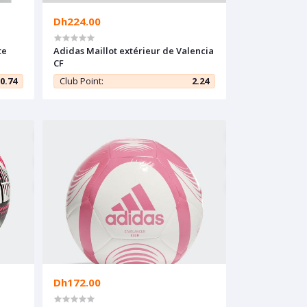
Dh224.00
te
Adidas Maillot extérieur de Valencia
CF
0.74
Club Point:
2.24
Dh172.00