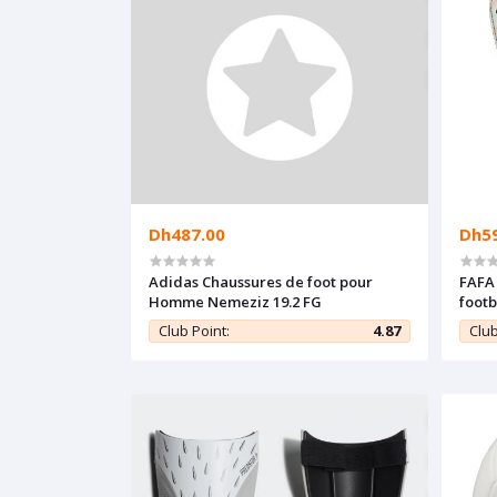
Dh487.00
Dh5
Adidas Chaussures de foot pour
FAFA
Homme Nemeziz 19.2 FG
footb
Club Point:
4.87
Club