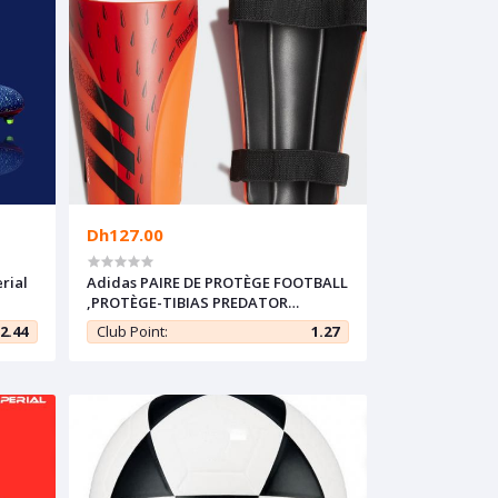
Dh127.00
rial
Adidas PAIRE DE PROTÈGE FOOTBALL
,PROTÈGE-TIBIAS PREDATOR
TRAINING rouge Taille L : 43-45
2.44
Club Point:
1.27