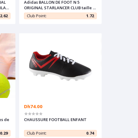
IAL
Adidas BALLON DE FOOT N 5
HLA
ORIGINAL STARLANCER CLUB taille 5
- GK3500
2.62
Club Point:
1.72
Dh74.00
es de
CHAUSSURE FOOTBALL ENFANT
0.29
Club Point:
0.74