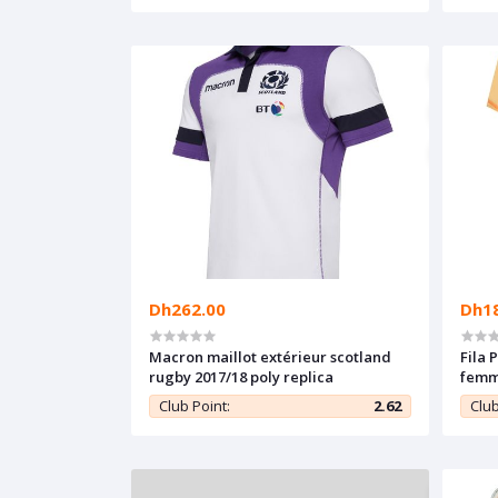
Dh262.00
Dh1
Macron maillot extérieur scotland
Fila 
rugby 2017/18 poly replica
fem
Club Point:
2.62
Club