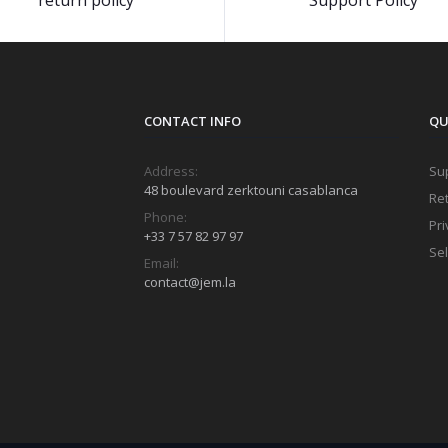
return policy
Support Policy
CONTACT INFO
QU
Address:
Sup
48 boulevard zerktouni casablanca
Ret
Phone:
Pri
+33 7 57 82 97 97
Sel
Email:
contact@jem.la