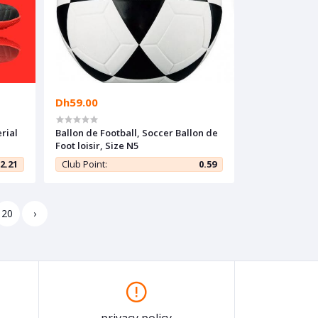
Dh59.00
rial
Ballon de Football, Soccer Ballon de
Foot loisir, Size N5
2.21
Club Point:
0.59
20
›