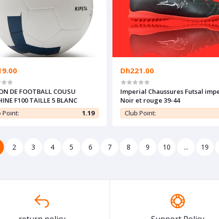
19.00
Dh221.00
ON DE FOOTBALL COUSU
Imperial Chaussures Futsal impe
INE F100 TAILLE 5 BLANC
Noir et rouge 39-44
 Point:
1.19
Club Point:
2
3
4
5
6
7
8
9
10
...
19