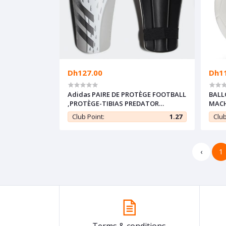
Dh127.00
Dh1
Adidas PAIRE DE PROTÈGE FOOTBALL
BALL
,PROTÈGE-TIBIAS PREDATOR
MACH
TRAINING GRIS Taille M : 40-42
Club Point:
1.27
Club
‹
1