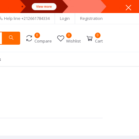
Help line
+212661784334
Login
Registration
0
0
0
Compare
Wishlist
Cart
s