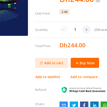
/pc
2.44
Club Point:
(
200
avai
Quantity:
Dh244.00
Total Price:
Add to cart
Buy Now
Add to wishlist
Add to compare
Refund:
Share: