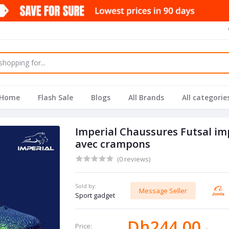
Home
Flash Sale
Blogs
All Brands
All categorie
Imperial Chaussures Futsal imp
avec crampons
(0 reviews)
Sold by:
Message Seller
Sport gadget
Dh244.00
Price: