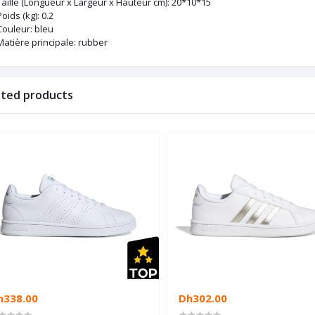
Taille (Longueur x Largeur x Hauteur cm)
: 20*10*15
Poids (kg)
: 0.2
Couleur
: bleu
Matière principale
: rubber
ated products
h338.00
Dh302.00