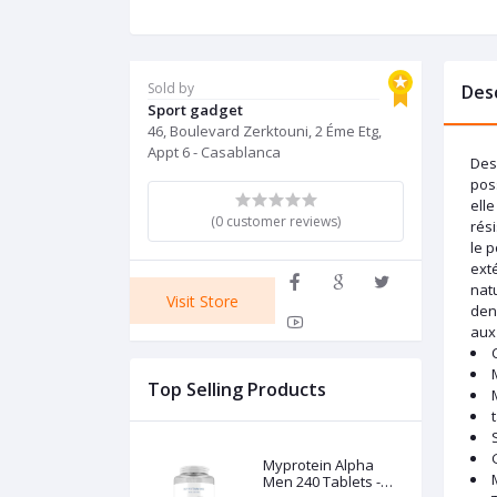
Sold by
Des
Sport gadget
46, Boulevard Zerktouni, 2 Éme Etg,
Appt 6 - Casablanca
Des
poss
elle
(0 customer reviews)
rési
le 
exté
nat
Visit Store
dens
aux 
Top Selling Products
Myprotein Alpha
Men 240 Tablets -