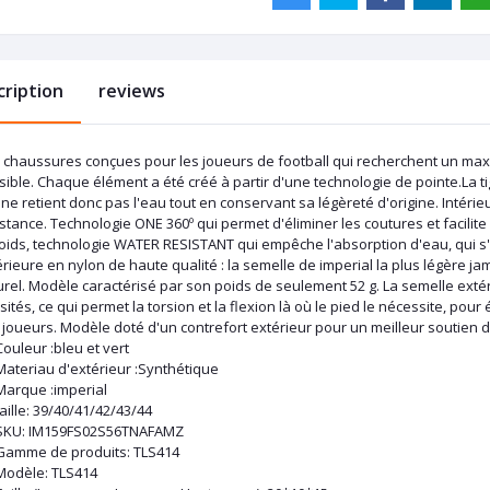
cription
reviews
 chaussures conçues pour les joueurs de football qui recherchent un max
ible. Chaque élément a été créé à partir d'une technologie de pointe.La t
 ne retient donc pas l'eau tout en conservant sa légèreté d'origine. Intéri
stance. Technologie ONE 360º qui permet d'éliminer les coutures et facilit
poids, technologie WATER RESISTANT qui empêche l'absorption d'eau, qui s
rieure en nylon de haute qualité : la semelle de imperial la plus légère ja
urel. Modèle caractérisé par son poids de seulement 52 g. La semelle ext
ités, ce qui permet la torsion et la flexion là où le pied le nécessite, pou
joueurs. Modèle doté d'un contrefort extérieur pour un meilleur soutien d
Couleur :‎bleu et vert
Materiau d'extérieur :‎Synthétique
Marque :‎imperial
taille: 39/40/41/42/43/44
SKU
: IM159FS02S56TNAFAMZ
Gamme de produits
: TLS414
Modèle
: TLS414