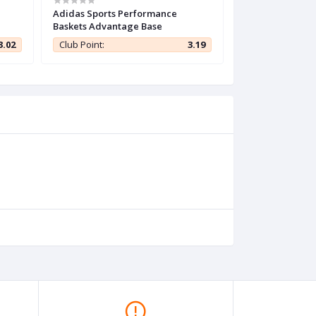
Adidas Sports Performance
Adidas Core Ba
Baskets Advantage Base
Base
3.02
Club Point:
3.19
Club Point: