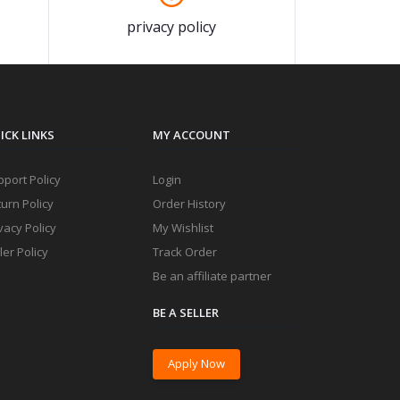
privacy policy
ICK LINKS
MY ACCOUNT
port Policy
Login
urn Policy
Order History
vacy Policy
My Wishlist
ler Policy
Track Order
Be an affiliate partner
BE A SELLER
Apply Now