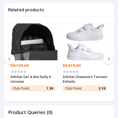
Related products
Dh159.00
Dh319.00
D
Adidas Sac à dos Daily II
Adidas Chaussure Tensaur
P
Unisexe
Enfants
F
C
9
Club Point:
1.59
Club Point:
3.19
Product Queries (0)