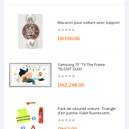
Macaron pour voiture avec support
Dh190.00
Samsung 75" TV The Frame
75LS03T QLED
Dh2,248.00
Pack de sécurité voiture -Triangle
d'en panne /Gilet fluorescent
/Extincteur 500 ml
Dh63.00