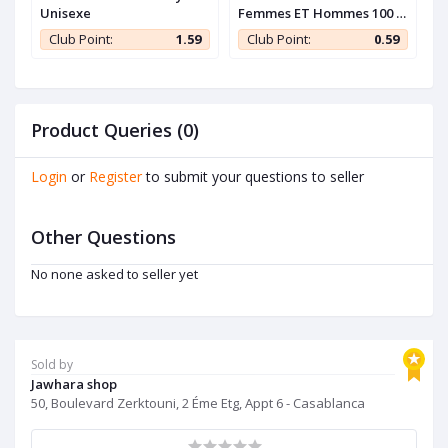
Unisexe
Femmes ET Hommes 100 %
A
Coton Bio Multi-Couleur
9
Club Point:
1.59
Club Point:
0.59
Product Queries (0)
Login
or
Register
to submit your questions to seller
Other Questions
No none asked to seller yet
Sold by
Jawhara shop
50, Boulevard Zerktouni, 2 Éme Etg, Appt 6 - Casablanca