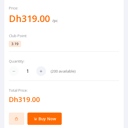
Price:
Dh319.00
/pc
Club Point:
3.19
Quantity:
(
200
available)
Total Price:
Dh319.00
Buy Now