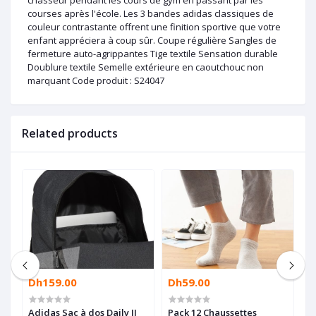
chasseur pendant les cours de gym en passant par les
courses après l'école. Les 3 bandes adidas classiques de
couleur contrastante offrent une finition sportive que votre
enfant appréciera à coup sûr. Coupe régulière Sangles de
fermeture auto-agrippantes Tige textile Sensation durable
Doublure textile Semelle extérieure en caoutchouc non
marquant Code produit : S24047
Related products
Dh159.00
Dh59.00
D
Adidas Sac à dos Daily II
Pack 12 Chaussettes
A