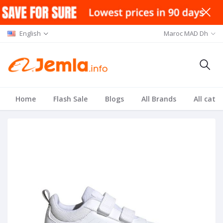
English
Maroc MAD Dh
Home
Flash Sale
Blogs
All Brands
All cate