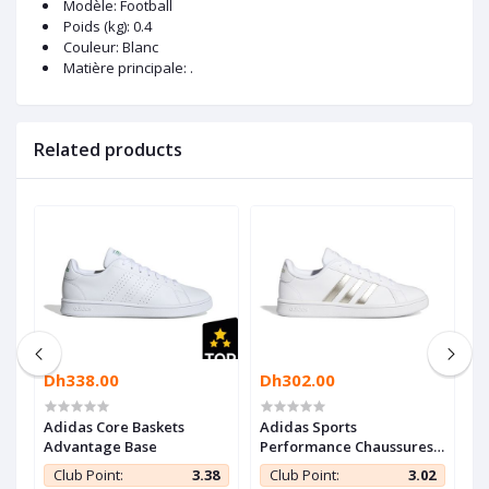
Modèle
: Football
Poids (kg)
: 0.4
Couleur
: Blanc
Matière principale
: .
Related products
Dh338.00
Dh302.00
D
Adidas Core Baskets
Adidas Sports
A
s
Advantage Base
Performance Chaussures
P
Grand Court Base
A
2
Club Point:
3.38
Club Point:
3.02