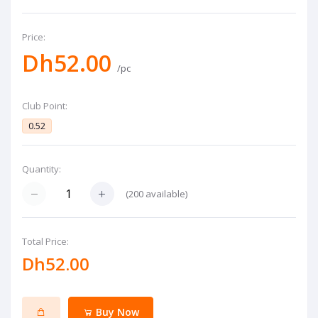
Price:
Dh52.00
/pc
Club Point:
0.52
Quantity:
(
200
available)
Total Price:
Dh52.00
Buy Now