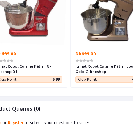
h699.00
Dh699.00
imat Robot Cuisine Pétrin G-
Itimat Robot Cuisine Pétrin co
neshop 0.1
Gold G-lineshop
lub Point:
6.99
Club Point:
duct Queries (0)
n
or
Register
to submit your questions to seller