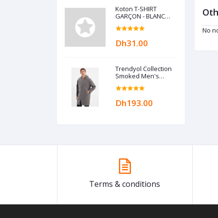
Koton T-SHIRT
Oth
GARÇON - BLANC
ECRU
No no
Dh31.00
Trendyol Collection
Smoked Men's
Hooded Zippered
Oversize Coat
TMNAW22KB0050
Dh193.00
Terms & conditions