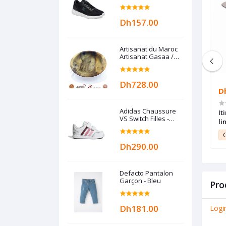
MARINE
Dh157.00
Artisanat du Maroc
Artisanat Gasaa /
Gas3a / Guesâa /
Plat à couscous en
Bois de noyer
Dh728.00
Dh1,199.00
D
Adidas Chaussure
obot de cuisine
Bosch Robot pétrin multifonctions
It
VS Switch Filles -
tra compact
rouge MUM48R1 ,600W, Bol inox
li
Crystal Blanc
nctions 800W 2,3L
3,9L + accessoires
10.99
Club Point:
11.99
C
Dh290.00
Defacto Pantalon
Garçon - Bleu
Pro
Dh181.00
Logi