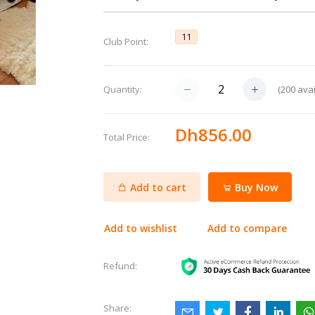
11
Club Point:
(
200
avai
Quantity:
Dh856.00
Total Price:
Add to cart
Buy Now
Add to wishlist
Add to compare
Refund:
Share: