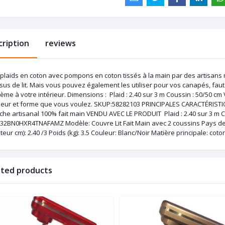
cription
reviews
 plaids en coton avec pompons en coton tissés à la main par des artisans
us de lit. Mais vous pouvez également les utiliser pour vos canapés, faute
me à votre intérieur. Dimensions : Plaid : 2.40 sur 3 m Coussin : 50/50 c
leur et forme que vous voulez. SKUP:58282103 PRINCIPALES CARACTÉRISTIQU
che artisanal 100% fait main VENDU AVEC LE PRODUIT Plaid : 2.40 sur 3 m 
32BN0HXR4TNAFAMZ Modèle: Couvre Lit Fait Main avec 2 coussins Pays de p
eur cm): 2.40 /3 Poids (kg): 3.5 Couleur: Blanc/Noir Matière principale: coto
ated products