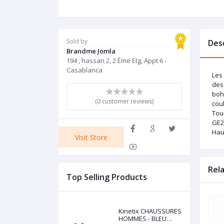
Sold by
Des
Brandme Jomla
194 , hassan 2, 2 Éme Etg, Appt 6 -
Casablanca
Les
dess
bohè
(0 customer reviews)
cou
Tou
GE2
Haut
Visit Store
Rel
Top Selling Products
Kinetix CHAUSSURES
HOMMES - BLEU