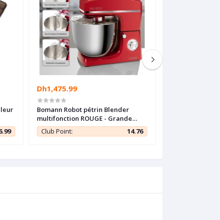
Dh1,475.99
Dh2,988.88
uleur
Bomann Robot pétrin Blender
Proficook Robot
multifonction ROUGE - Grande
XXXL 10L - profes
capacité 10L - 1500W -
Allemand
6.99
Club Point:
14.76
Club Point: