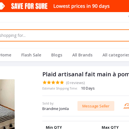
Home
Flash Sale
Blogs
All Brands
All categorie
Plaid artisanal fait main à p
(0 reviews)
10 Days
Estimate Shipping Time:
Sold by:
Message Seller
Brandme Jomla
Min QTY
Max QTY