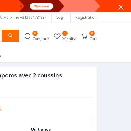
Help line
+212661784334
Login
Registration
0
0
0
Compare
Wishlist
Cart
s
ompoms avec 2 coussins
Unit price