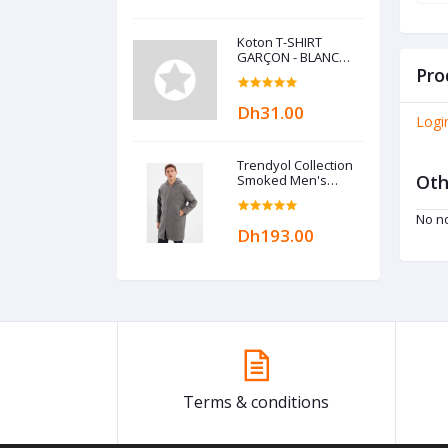
Koton T-SHIRT
GARÇON - BLANC
ECRU
Pro
Dh31.00
Logi
Trendyol Collection
Oth
Smoked Men's
Hooded Zippered
Oversize Coat
No no
TMNAW22KB0050
Dh193.00
Terms & conditions