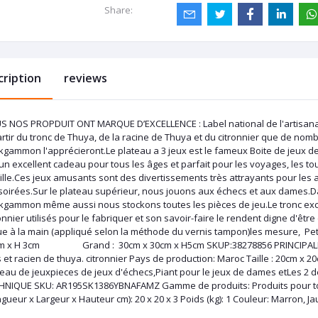
Share:
cription
reviews
S NOS PROPDUIT ONT MARQUE D’EXCELLENCE : Label national de l'artisanat 
artir du tronc de Thuya, de la racine de Thuya et du citronnier que de no
kgammon l'apprécieront.Le plateau a 3 jeux est le fameux Boite de jeux de
un excellent cadeau pour tous les âges et parfait pour les voyages, les tourno
lle.Ces jeux amusants sont des divertissements très attrayants pour les a
 soirées.Sur le plateau supérieur, nous jouons aux échecs et aux dames.Da
kgammon même aussi nous stockons toutes les pièces de jeu.Le tronc exce
onnier utilisés pour le fabriquer et son savoir-faire le rendent digne d'ê
ue à la main (appliqué selon la méthode du vernis tampon)les mesur
m x H 3cm Grand : 30cm x 30cm x H5cm SKUP:38278856 PRINCIPALES C
 et racien de thuya. citronnier Pays de production: Maroc Taille : 20cm x
teau de jeuxpieces de jeux d'échecs,Piant pour le jeux de dames etLes 2
HNIQUE SKU: AR195SK1386YBNAFAMZ Gamme de produits: Produits pour tous
gueur x Largeur x Hauteur cm): 20 x 20 x 3 Poids (kg): 1 Couleur: Marron, Ja