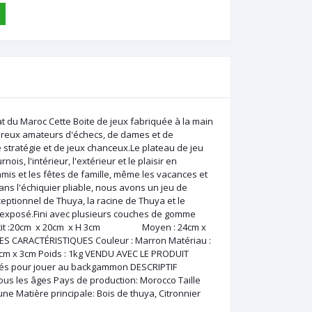
du Maroc Cette Boite de jeux fabriquée à la main
mbreux amateurs d'échecs, de dames et de
 stratégie et de jeux chanceux.Le plateau de jeu
is, l'intérieur, l'extérieur et le plaisir en
mis et les fêtes de famille, même les vacances et
ns l'échiquier pliable, nous avons un jeu de
ptionnel de Thuya, la racine de Thuya et le
tre exposé.Fini avec plusieurs couches de gomme
e, Petit :20cm x 20cm x H 3cm Moyen : 24cm x
ARACTÉRISTIQUES Couleur : Marron Matériau :
 20cm x 3cm Poids : 1kg VENDU AVEC LE PRODUIT
 dés pour jouer au backgammon DESCRIPTIF
 les âges Pays de production: Morocco Taille
une Matière principale: Bois de thuya, Citronnier