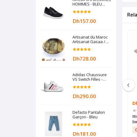
HOMMES - BLEU
MARINE
Rel
Dh157.00
Artisanat du Maroc
Artisanat Gasaa /
Gas3a / Guesâa /
Plat à couscous en
Bois de noyer
Dh728.00
Adidas Chaussure
VS Switch Filles -
Crystal Blanc
Dh290.00
Dh1,199.00
D
Defacto Pantalon
obot de cuisine
Bosch Robot pétrin multifonctions
It
Garçon - Bleu
tra compact
rouge MUM48R1 ,600W, Bol inox
li
nctions 800W 2,3L
3,9L + accessoires
10.99
Club Point:
11.99
C
Dh181.00