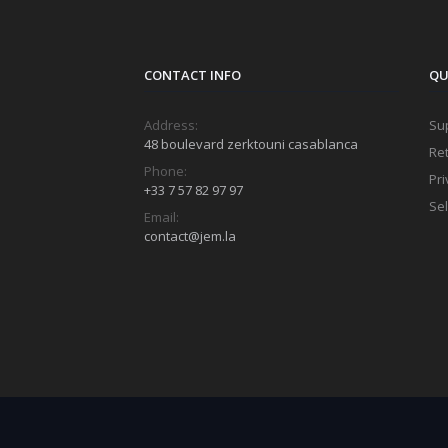
CONTACT INFO
QU
Address:
Sup
48 boulevard zerktouni casablanca
Ret
Phone:
Pri
+33 7 57 82 97 97
Sel
Email:
contact@jem.la