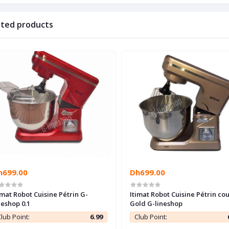
ated products
h699.00
Dh699.00
imat Robot Cuisine Pétrin G-
Itimat Robot Cuisine Pétrin co
neshop 0.1
Gold G-lineshop
lub Point:
6.99
Club Point: