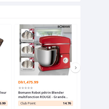
Dh1,475.99
Dh2,988.88
uleur
Bomann Robot pétrin Blender
Proficook Robot
multifonction ROUGE - Grande
XXXL 10L - profes
capacité 10L - 1500W -
Allemand
6.99
Club Point:
14.76
Club Point: