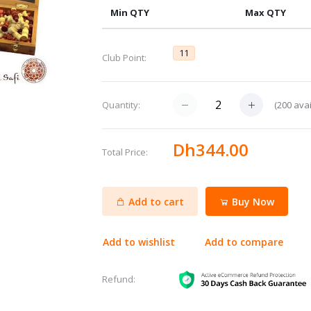
Min QTY
Max QTY
11
Club Point:
(
200
avai
Quantity:
Dh344.00
Total Price:
Add to cart
Buy Now
Add to wishlist
Add to compare
Refund: