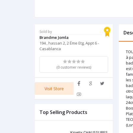
Sold by
Des
Brandme Jomla
194 , hassan 2, 2 Éme Etg, Appt 6 -
Casablanca
TOU
à p
bac
(0 customer reviews)
est 
fami
les
bac
Visit Store
citr
laq
24c
Bois
Top Selling Products
Pla
TEC
(Lon
Kinetix CHAUSSURES