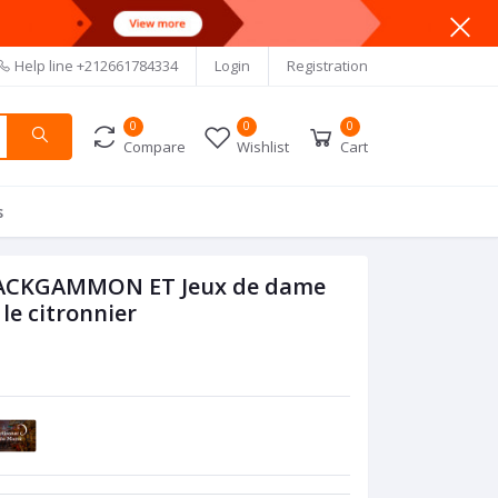
Help line
+212661784334
Login
Registration
0
0
0
Compare
Wishlist
Cart
s
 BACKGAMMON ET Jeux de dame
 le citronnier