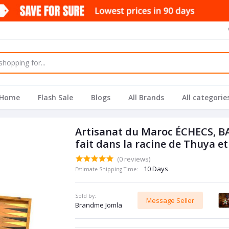
Home
Flash Sale
Blogs
All Brands
All categorie
Artisanat du Maroc ÉCHECS,
fait dans la racine de Thuya et
(0 reviews)
10 Days
Estimate Shipping Time:
Sold by:
Message Seller
Brandme Jomla