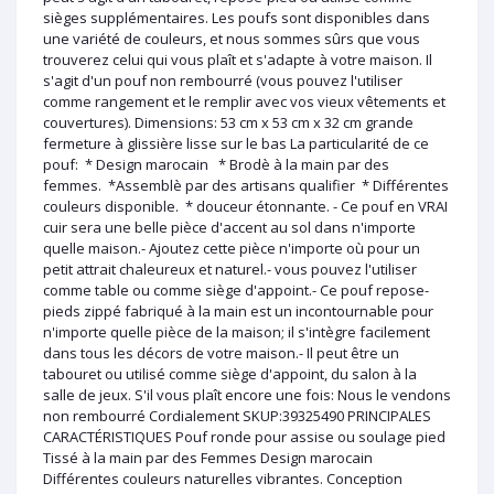
sièges supplémentaires. Les poufs sont disponibles dans
une variété de couleurs, et nous sommes sûrs que vous
trouverez celui qui vous plaît et s'adapte à votre maison. Il
s'agit d'un pouf non rembourré (vous pouvez l'utiliser
comme rangement et le remplir avec vos vieux vêtements et
couvertures). Dimensions: 53 cm x 53 cm x 32 cm grande
fermeture à glissière lisse sur le bas La particularité de ce
pouf: * Design marocain * Brodè à la main par des
femmes. *Assemblè par des artisans qualifier * Différentes
couleurs disponible. * douceur étonnante. - Ce pouf en VRAI
cuir sera une belle pièce d'accent au sol dans n'importe
quelle maison.- Ajoutez cette pièce n'importe où pour un
petit attrait chaleureux et naturel.- vous pouvez l'utiliser
comme table ou comme siège d'appoint.- Ce pouf repose-
pieds zippé fabriqué à la main est un incontournable pour
n'importe quelle pièce de la maison; il s'intègre facilement
dans tous les décors de votre maison.- Il peut être un
tabouret ou utilisé comme siège d'appoint, du salon à la
salle de jeux. S'il vous plaît encore une fois: Nous le vendons
non rembourré Cordialement SKUP:39325490 PRINCIPALES
CARACTÉRISTIQUES Pouf ronde pour assise ou soulage pied
Tissé à la main par des Femmes Design marocain
Différentes couleurs naturelles vibrantes. Conception