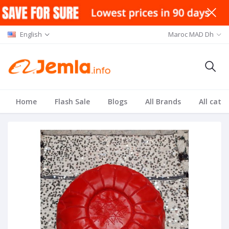
English
Maroc MAD Dh
Home
Flash Sale
Blogs
All Brands
All cate