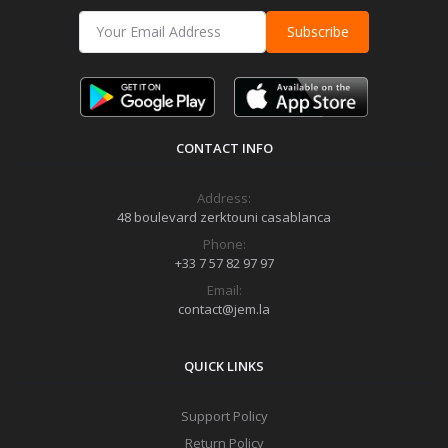
Subscribe
CONTACT INFO
Address:
48 boulevard zerktouni casablanca
Phone:
+33 7 57 82 97 97
Email:
contact@jem.la
QUICK LINKS
Support Policy
Return Policy