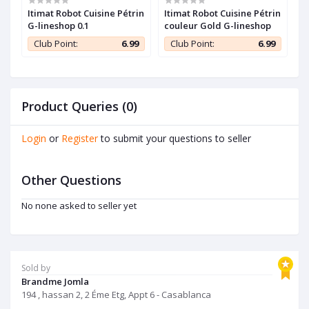
Itimat Robot Cuisine Pétrin
Itimat Robot Cuisine Pétrin
B
G-lineshop 0.1
couleur Gold G-lineshop
B
x
R
9
Club Point:
6.99
Club Point:
6.99
1
Product Queries (0)
Login
or
Register
to submit your questions to seller
Other Questions
No none asked to seller yet
Sold by
Brandme Jomla
194 , hassan 2, 2 Éme Etg, Appt 6 - Casablanca