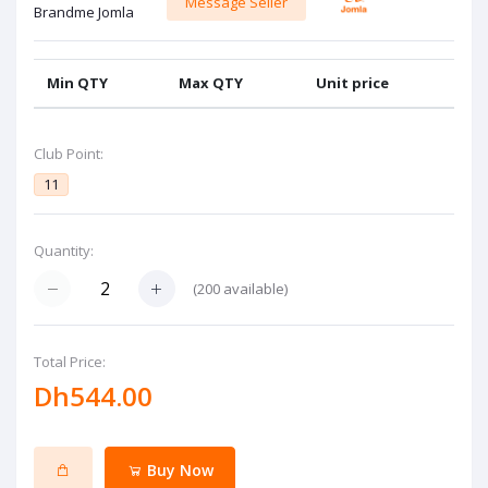
Message Seller
Brandme Jomla
Min QTY
Max QTY
Unit price
Club Point:
11
Quantity:
(
200
available)
Total Price:
Dh544.00
Buy Now