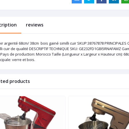
cription
reviews
oir argenté 68cm/ 38cm bois gainé similli cuir SKUP:38767878 PRINCIPALES
illi cuir de qualité DESCRIPTIF TECHNIQUE SKU: GE232FD1GBI5RNAFAMZ Gam
Pays de production: Morocco Taille (Longueur x Largeur x Hauteur cm): 68c
cipale: verre et bois.
ated products