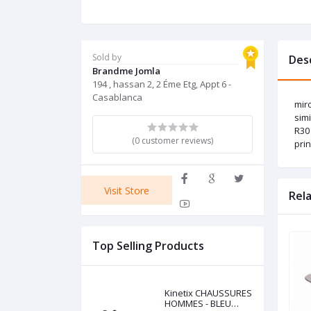
Sold by
Des
Brandme Jomla
194 , hassan 2, 2 Éme Etg, Appt 6 -
Casablanca
mir
sim
R30 
(0 customer reviews)
prin
Visit Store
Rel
Top Selling Products
Kinetix CHAUSSURES
HOMMES - BLEU