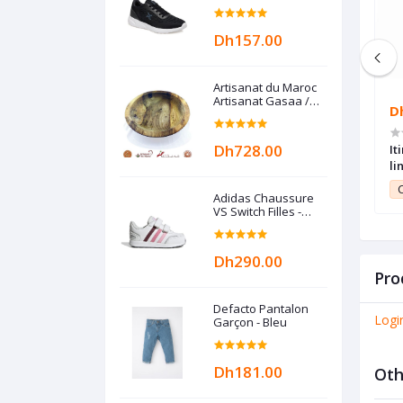
MARINE
Dh157.00
Artisanat du Maroc
Artisanat Gasaa /
Dh1,199.00
D
Gas3a / Guesâa /
Plat à couscous en
Bois de noyer
Dh728.00
obot de cuisine
Bosch Robot pétrin multifonctions
It
tra compact
rouge MUM48R1 ,600W, Bol inox
li
nctions 800W 2,3L
3,9L + accessoires
10.99
Club Point:
11.99
C
Adidas Chaussure
VS Switch Filles -
Crystal Blanc
Dh290.00
Pro
Defacto Pantalon
Logi
Garçon - Bleu
Dh181.00
Oth