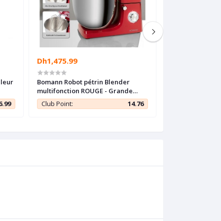
Dh1,475.99
Dh2,988.88
uleur
Bomann Robot pétrin Blender
Proficook Robot
multifonction ROUGE - Grande
XXXL 10L - profes
capacité 10L - 1500W -
Allemand
6.99
Club Point:
14.76
Club Point: