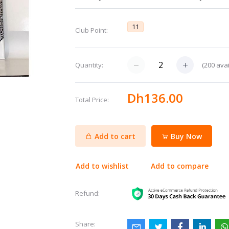
11
Club Point:
(
200
avai
Quantity:
Dh136.00
Total Price:
Add to cart
Buy Now
Add to wishlist
Add to compare
Refund:
Share: