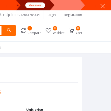
Help line
+212661784334
Login
Registration
0
0
0
Compare
Wishlist
Cart
s
Unit price