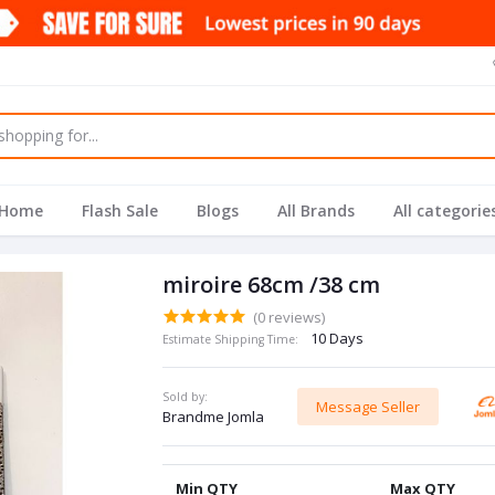
Home
Flash Sale
Blogs
All Brands
All categorie
miroire 68cm /38 cm
(0 reviews)
10 Days
Estimate Shipping Time:
Sold by:
Message Seller
Brandme Jomla
Min QTY
Max QTY