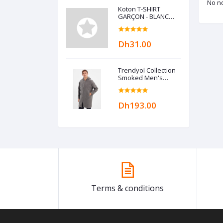
No no
Koton T-SHIRT
GARÇON - BLANC
ECRU
Dh31.00
Trendyol Collection
Smoked Men's
Hooded Zippered
Oversize Coat
TMNAW22KB0050
Dh193.00
Terms & conditions