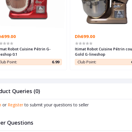
h699.00
Dh699.00
imat Robot Cuisine Pétrin G-
Itimat Robot Cuisine Pétrin co
neshop 0.1
Gold G-lineshop
lub Point:
6.99
Club Point:
duct Queries (0)
n
or
Register
to submit your questions to seller
er Questions