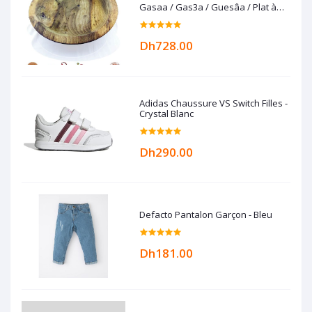
Gasaa / Gas3a / Guesâa / Plat à
couscous en Bois de noyer
Dh728.00
Adidas Chaussure VS Switch Filles -
Crystal Blanc
Dh290.00
Defacto Pantalon Garçon - Bleu
Dh181.00