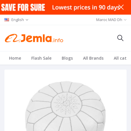
English
Maroc MAD Dh
Home
Flash Sale
Blogs
All Brands
All cate