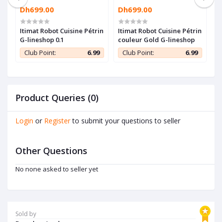
Dh699.00
Dh699.00
D
Itimat Robot Cuisine Pétrin
Itimat Robot Cuisine Pétrin
B
G-lineshop 0.1
couleur Gold G-lineshop
B
x
R
9
Club Point:
6.99
Club Point:
6.99
1
Product Queries (0)
Login
or
Register
to submit your questions to seller
Other Questions
No none asked to seller yet
Sold by