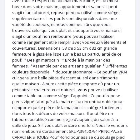
avec tout le respect du fait main marocaine, est un must-
have dans votre maison, appartement et salons. Il peut
s'agit d'un tabouret, repose-pied ou utilisé comme sièges
supplémentaires. Les poufs sont disponibles dans une
variété de couleurs, et nous sommes sûrs que vous
trouverez celui qui vous plaît et s'adapte à votre maison. Il
s'agit d'un pouf non rembourré (vous pouvez l'utiliser
comme rangement et le remplir avec vos vieux vêtements et
couvertures). Dimensions: 53 cm x 53 cm x 32 cm grande
fermeture à glissière lisse sur le bas La particularité de ce
pouf: * Design marocain * Brodè à la main par des
femmes. *Assemblè par des artisans qualifier * Différentes
couleurs disponible. * douceur étonnante. - Ce pouf en VRAI
cuir sera une belle pièce d'accent au sol dans n'importe
quelle maison.- Ajoutez cette pièce n'importe où pour un
petit attrait chaleureux et naturel.- vous pouvez l'utiliser
comme table ou comme siège d'appoint.- Ce pouf repose-
pieds zippé fabriqué à la main est un incontournable pour
n'importe quelle pièce de la maison; il s'intègre facilement
dans tous les décors de votre maison.- Il peut être un
tabouret ou utilisé comme siège d'appoint, du salon à la
salle de jeux. S'il vous plaît encore une fois: Nous le vendons
non rembourré Cordialement SKUP:39150794 PRINCIPALES
CARACTÉRISTIQUES Pouf Rond pour assise ou soulage pied