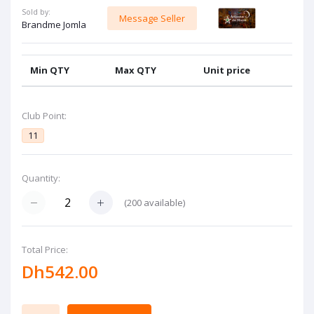
Sold by:
Message Seller
Brandme Jomla
Min QTY
Max QTY
Unit price
Club Point:
11
Quantity:
(
200
available)
Total Price:
Dh542.00