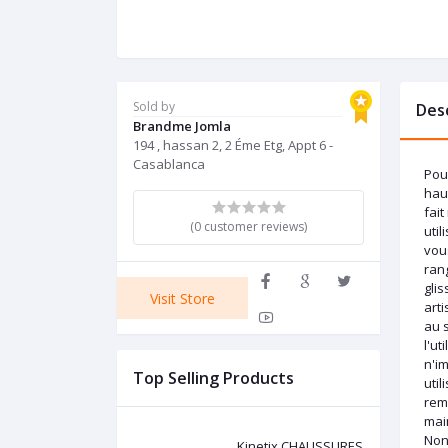
Sold by
Des
Brandme Jomla
194 , hassan 2, 2 Éme Etg, Appt 6 -
Casablanca
Pou
haut
fait
(0 customer reviews)
uti
vous
ran
gli
Visit Store
arti
au s
l'u
n'im
Top Selling Products
util
rem
mai
Non
Kinetix CHAUSSURES