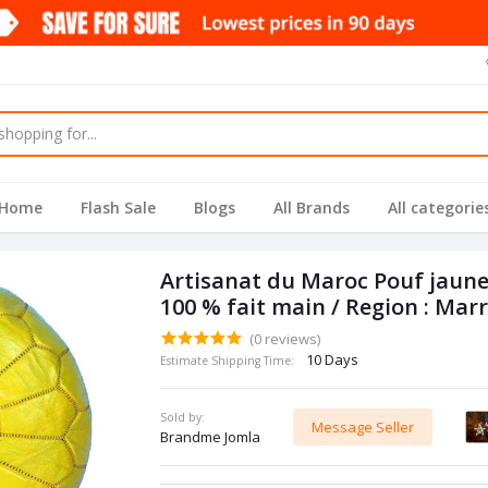
Home
Flash Sale
Blogs
All Brands
All categorie
Artisanat du Maroc Pouf jaune
100 % fait main / Region : Mar
(0 reviews)
10 Days
Estimate Shipping Time:
Sold by:
Message Seller
Brandme Jomla