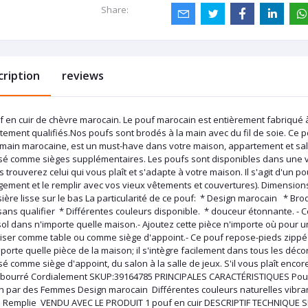
Share:
cription
reviews
f en cuir de chèvre marocain. Le pouf marocain est entièrement fabriqué 
ement qualifiés.Nos poufs sont brodés à la main avec du fil de soie. Ce po
 main marocaine, est un must-have dans votre maison, appartement et salon
lisé comme sièges supplémentaires. Les poufs sont disponibles dans une 
 trouverez celui qui vous plaît et s'adapte à votre maison. Il s'agit d'un
gement et le remplir avec vos vieux vêtements et couvertures). Dimensions
ssière lisse sur le bas La particularité de ce pouf: * Design marocain * 
sans qualifier * Différentes couleurs disponible. * douceur étonnante. - C
ol dans n'importe quelle maison.- Ajoutez cette pièce n'importe où pour un
tiliser comme table ou comme siège d'appoint.- Ce pouf repose-pieds zippé
porte quelle pièce de la maison; il s'intègre facilement dans tous les déco
isé comme siège d'appoint, du salon à la salle de jeux. S'il vous plaît enc
bourré Cordialement SKUP:39164785 PRINCIPALES CARACTÉRISTIQUES Pouf c
n par des Femmes Design marocain Différentes couleurs naturelles vibra
 Remplie VENDU AVEC LE PRODUIT 1 pouf en cuir DESCRIPTIF TECHNIQUE