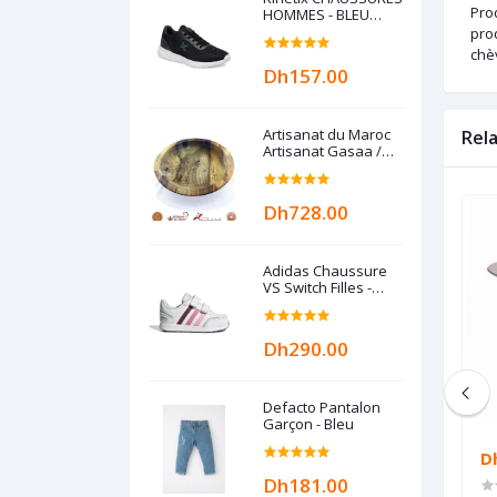
Prod
HOMMES - BLEU
MARINE
prod
chè
Dh157.00
Artisanat du Maroc
Rel
Artisanat Gasaa /
Gas3a / Guesâa /
Plat à couscous en
Bois de noyer
Dh728.00
Adidas Chaussure
VS Switch Filles -
Crystal Blanc
Dh290.00
Defacto Pantalon
Garçon - Bleu
Dh1,199.00
D
Dh181.00