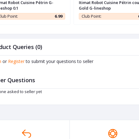
imat Robot Cuisine Pétrin G-
Itimat Robot Cuisine Pétrin co
neshop 0.1
Gold G-lineshop
lub Point:
6.99
Club Point:
duct Queries (0)
n
or
Register
to submit your questions to seller
er Questions
ne asked to seller yet