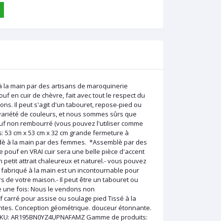
à la main par des artisans de maroquinerie
uf en cuir de chèvre, fait avec tout le respect du
s. Il peut s'agit d'un tabouret, repose-pied ou
variété de couleurs, et nous sommes sûrs que
 pouf non rembourré (vous pouvez l'utiliser comme
: 53 cm x 53 cm x 32 cm grande fermeture à
Brodè à la main par des femmes. *Assemblè par des
e pouf en VRAI cuir sera une belle pièce d'accent
 petit attrait chaleureux et naturel.- vous pouvez
 fabriqué à la main est un incontournable pour
rs de votre maison.- Il peut être un tabouret ou
ore une fois: Nous le vendons non
arré pour assise ou soulage pied Tissé à la
ntes. Conception géométrique. douceur étonnante.
 SKU: AR195BN0YZ4UPNAFAMZ Gamme de produits: