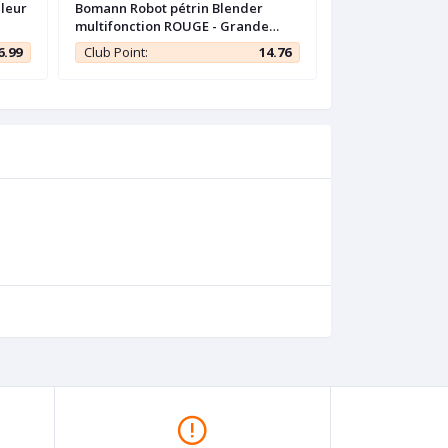
uleur
Bomann Robot pétrin Blender
Proficook Robot
multifonction ROUGE - Grande
XXXL 10L - profes
capacité 10L - 1500W -
Allemand
6.99
Club Point:
14.76
Club Point: