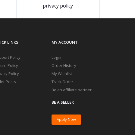
privacy policy
ICK LINKS
MY ACCOUNT
port Policy
Login
urn Policy
Order History
vacy Policy
My Wishlist
ler Policy
Track Order
Be an affiliate partner
BE A SELLER
Apply Now