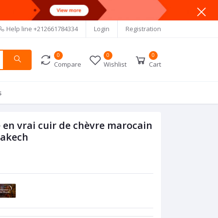
Help line
+212661784334
Login
Registration
0
0
0
Compare
Wishlist
Cart
s
 en vrai cuir de chèvre marocain
rakech