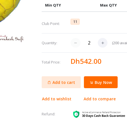
Min QTY
Max QTY
11
Club Point:
(
200
avai
Quantity:
Dh542.00
Total Price:
Add to cart
Buy Now
Add to wishlist
Add to compare
Refund: