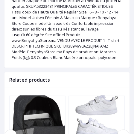
habiller Adaptée au marché Marocain au niveau du prix et la
qualité. SKUP:53223481 PRINCIPALES CARACTÉRISTIQUES
Tissu doux de Haute Qualité Regular Size : 6 - 8 - 10 - 12 - 14
ans Model Unisex Féminin & Masculin Marque : Benyahya
Store Coupe model Unisexe très Confortable impression
direct sur les fibres du tissu Résistant au lavage
jusqu'à 60 dégrée Site officiel Produit:
www.BenyahyaStore.ma VENDU AVEC LE PRODUIT 1 - T-shirt
DESCRIPTIF TECHNIQUE SKU: BR389MW0AZ2EJNAFAMZ
Modèle: BenyahyaStore.ma Pays de production: Morocco
Poids (kg): 0.3 Couleur: Blanc Matière principale: polycoton
Related products