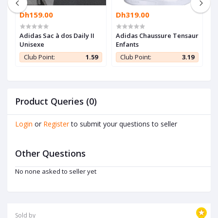
Dh159.00
Dh319.00
D
Adidas Sac à dos Daily II
Adidas Chaussure Tensaur
P
Unisexe
Enfants
F
C
9
Club Point:
1.59
Club Point:
3.19
Product Queries (0)
Login
or
Register
to submit your questions to seller
Other Questions
No none asked to seller yet
Sold by