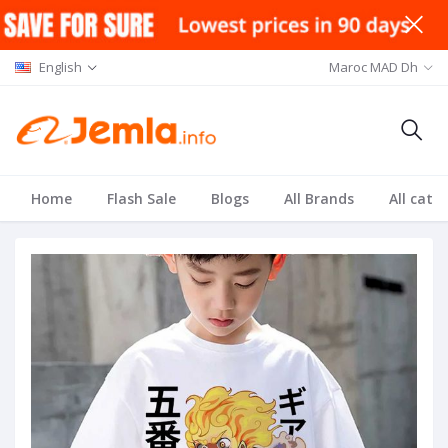
English
Maroc MAD Dh
Home
Flash Sale
Blogs
All Brands
All cate