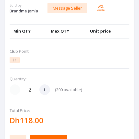
Sold by:
Message Seller
Brandme Jomla
Min QTY
Max QTY
Unit price
Club Point:
11
Quantity:
(
200
available)
Total Price:
Dh118.00