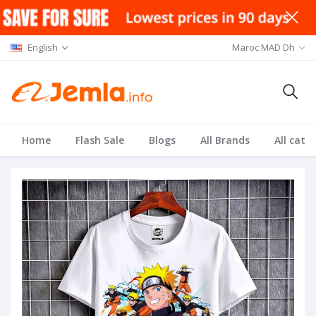
English
Maroc MAD Dh
Home
Flash Sale
Blogs
All Brands
All cate