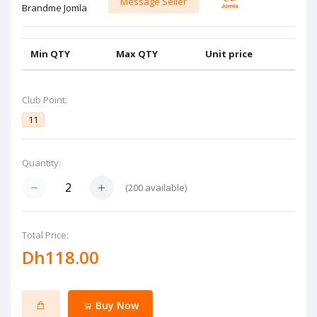
Message Seller
Brandme Jomla
Min QTY
Max QTY
Unit price
Club Point:
11
Quantity:
(
200
available)
Total Price:
Dh118.00
Buy Now