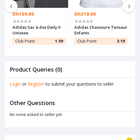
Dh159.00
Dh319.00
D
Adidas Sac à dos Daily II
Adidas Chaussure Tensaur
P
Unisexe
Enfants
F
C
9
Club Point:
1.59
Club Point:
3.19
Product Queries (0)
Login
or
Register
to submit your questions to seller
Other Questions
No none asked to seller yet