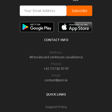
Subscribe
CONTACT INFO
Address:
48 boulevard zerktouni casablanca
Phone:
+33 7 57 82 97 97
Email:
contact@jem.la
QUICK LINKS
Support Policy