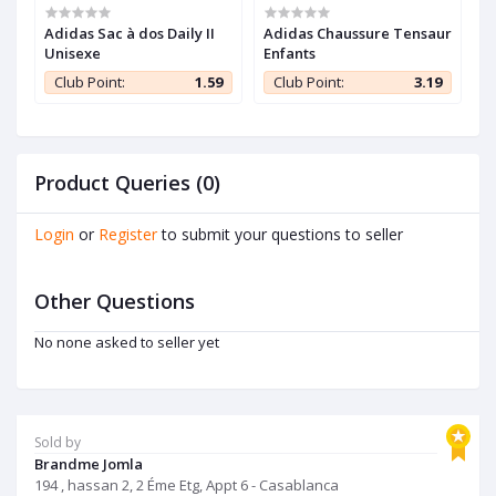
Adidas Sac à dos Daily II
Adidas Chaussure Tensaur
P
Unisexe
Enfants
F
C
9
Club Point:
1.59
Club Point:
3.19
Product Queries (0)
Login
or
Register
to submit your questions to seller
Other Questions
No none asked to seller yet
Sold by
Brandme Jomla
194 , hassan 2, 2 Éme Etg, Appt 6 - Casablanca