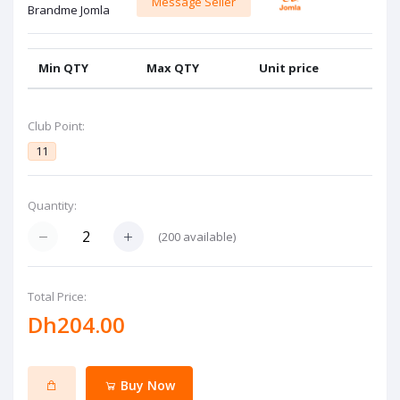
Message Seller
Brandme Jomla
Min QTY
Max QTY
Unit price
Club Point:
11
Quantity:
(
200
available)
Total Price:
Dh204.00
Buy Now