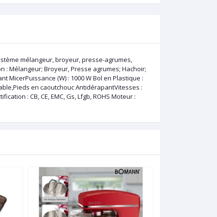
 système mélangeur, broyeur, presse-agrumes,
ion : Mélangeur; Broyeur, Presse agrumes; Hachoir;
nt MicerPuissance (W) : 1000 W Bol en Plastique :
dable,Pieds en caoutchouc AntidérapantVitesses :
cation : CB, CE, EMC, Gs, Lfgb, ROHS Moteur :