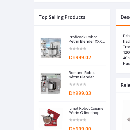
Top Selling Products
Des
Fic
Proficook Robot
Petrin Blender XXXL
hach
10L - professionnel -
Tran
7.5 KG Allemand
120
Dh999.02
4Co
Hau
Bomann Robot
pétrin Blender
multifonction Gris -
Rel
Grande capacité 10L
- 1500W Bomann
Dh999.03
Itimat Robot Cuisine
Pétrin G-lineshop
Dh699.00