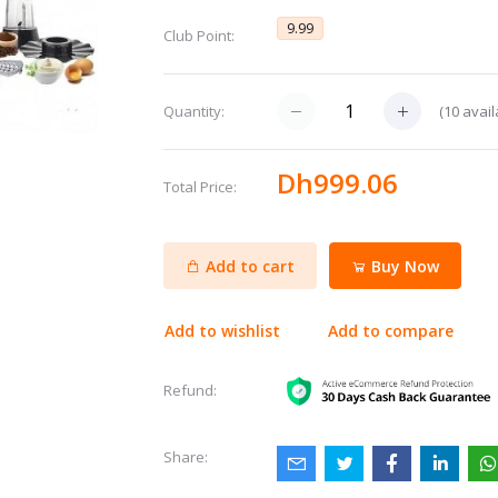
9.99
Club Point:
(
10
avail
Quantity:
Dh999.06
Total Price:
Add to cart
Buy Now
Add to wishlist
Add to compare
Refund:
Share: