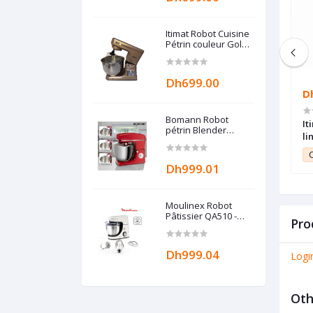
Itimat Robot Cuisine
Pétrin couleur Gold
G-lineshop
Dh699.00
Dh999.09
D
Bomann Robot
EUR 36 PCS MODEL
Homy Grand panini sandwich
It
pétrin Blender
NAL
maker Puissance Maximale Pris Pas
li
multifonction ROUGE
Cher Special Maroc
- Grande capacité
9.99
Club Point:
9.99
C
10L - 1500W -
Dh999.01
Moulinex Robot
Pâtissier QA510 -
Pro
1100W - 8 vitesses -
Garantie 2 ans
Dh999.04
Logi
Oth