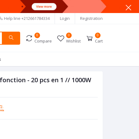
Help line
+212661784334
Login
Registration
0
0
0
Compare
Wishlist
Cart
s
fonction - 20 pcs en 1 // 1000W