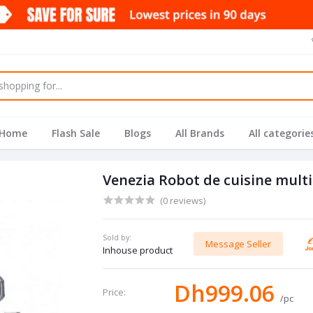
Home
Flash Sale
Blogs
All Brands
All categorie
Venezia Robot de cuisine multi
(0 reviews)
Sold by:
Message Seller
Inhouse product
Dh999.06
Price:
/pc