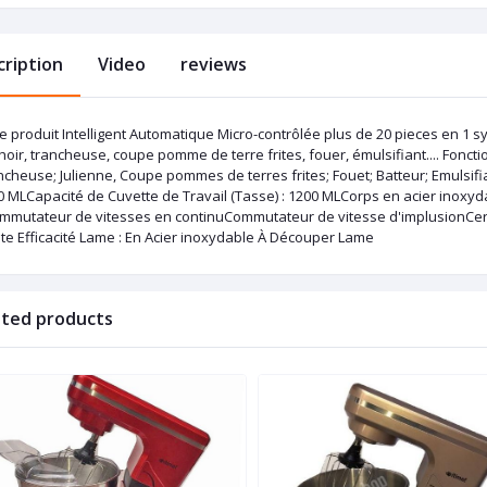
cription
Video
reviews
he produit Intelligent Automatique Micro-contrôlée plus de 20 pieces en 1
oir, trancheuse, coupe pomme de terre frites, fouer, émulsifiant.... Fonct
cheuse; Julienne, Coupe pommes de terres frites; Fouet; Batteur; Emulsifia
0 MLCapacité de Cuvette de Travail (Tasse) : 1200 MLCorps en acier inoxy
mmutateur de vitesses en continuCommutateur de vitesse d'implusionCertifi
te Efficacité Lame : En Acier inoxydable À Découper Lame
ated products