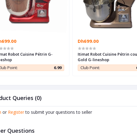
h699.00
Dh699.00
imat Robot Cuisine Pétrin G-
Itimat Robot Cuisine Pétrin co
neshop
Gold G-lineshop
lub Point:
6.99
Club Point:
duct Queries (0)
n
or
Register
to submit your questions to seller
er Questions