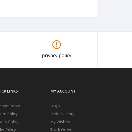
privacy policy
ICK LINKS
MY ACCOUNT
port Policy
Login
urn Policy
Order History
vacy Policy
My Wishlist
ler Policy
Track Order