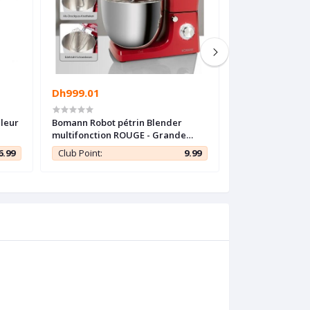
Dh999.01
Dh999.02
uleur
Bomann Robot pétrin Blender
Proficook Robot
multifonction ROUGE - Grande
XXXL 10L - profes
capacité 10L - 1500W -
Allemand
6.99
Club Point:
9.99
Club Point: