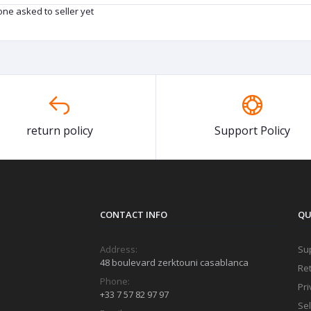
ne asked to seller yet
return policy
Support Policy
CONTACT INFO
QU
Address:
Sup
48 boulevard zerktouni casablanca
Ret
Phone:
Pri
+33 7 57 82 97 97
Sel