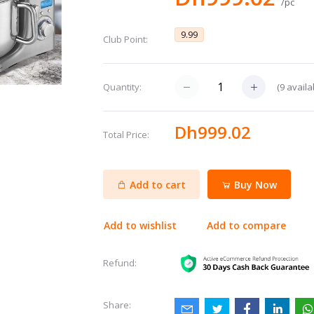
/pc
9.99
Club Point:
(
9
availa
Quantity:
Dh999.02
Total Price:
Add to cart
Buy Now
Add to wishlist
Add to compare
Refund:
Share: