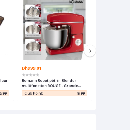
Dh999.01
Dh999.03
uleur
Bomann Robot pétrin Blender
Bomann Robot pé
multifonction ROUGE - Grande
multifonction Gr
capacité 10L - 1500W -
capacité 10L - 
6.99
Club Point:
9.99
Club Point: