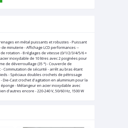
renages en métal puissants et robustes - Puissant
e de minuterie - Affichage LCD performances --
e rotation - 8 réglages de vitesse (0/1/2/3/4/5/6 +
acier inoxydable de 10 litres avec 2 poignées pour
me de déverrouillage (35 °) - Couvercle de
- Commutation de sécurité - arrêt au bras étant
e pieds - Spéciaux doubles crochets de pétrissage
 - Die-Cast crochet d'agitation en aluminium pour la
 éponge - Mélangeur en acier inoxydable avec
ien d'autres encore - 220-240 V, 50/60 Hz, 1500 W