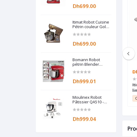
Dh699.00
Itimat Robot Cuisine
Pétrin couleur Gold
G-lineshop
Dh699.00
Bomann Robot
pétrin Blender
multifonction ROUGE
Dh999.09
D
- Grande capacité
10L - 1500W -
Dh999.01
EUR 36 PCS MODEL
Homy Grand panini sandwich
It
NAL
maker Puissance Maximale Pris Pas
li
Cher Special Maroc
Moulinex Robot
9.99
Club Point:
9.99
C
Pâtissier QA510 -
1100W - 8 vitesses -
Garantie 2 ans
Dh999.04
Pro