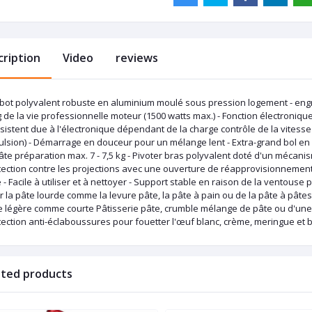
cription
Video
reviews
obot polyvalent robuste en aluminium moulé sous pression logement - eng
 de la vie professionnelle moteur (1500 watts max.) - Fonction électroniqu
istent due à l'électronique dépendant de la charge contrôle de la vitesse d
ulsion) - Démarrage en douceur pour un mélange lent - Extra-grand bol en 
âte préparation max. 7 - 7,5 kg - Pivoter bras polyvalent doté d'un mécanis
tection contre les projections avec une ouverture de réapprovisionnement 
 - Facile à utiliser et à nettoyer - Support stable en raison de la ventous
 la pâte lourde comme la levure pâte, la pâte à pain ou de la pâte à pâtes
e légère comme courte Pâtisserie pâte, crumble mélange de pâte ou d'une
ection anti-éclaboussures pour fouetter l'œuf blanc, crème, meringue et b
ated products