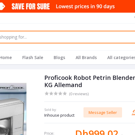
Home
Flash Sale
Blogs
All Brands
All categorie
Proficook Robot Petrin Blender 
KG Allemand
(0 reviews)
Sold by:
Message Seller
Inhouse product
Dh999.02
Price: