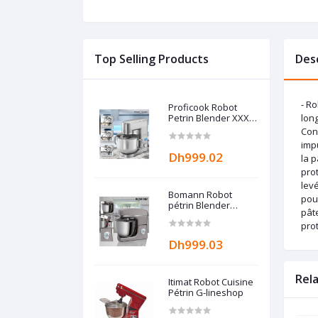
Top Selling Products
Des
- R
Proficook Robot
Petrin Blender XXXL
long
10L - professionnel -
Cons
7.5 KG Allemand
imp
Dh999.02
la p
pro
levé
Bomann Robot
pour
pétrin Blender
pât
multifonction Gris -
prot
Grande capacité 10L
- 1500W Bomann
Dh999.03
Rel
Itimat Robot Cuisine
Pétrin G-lineshop