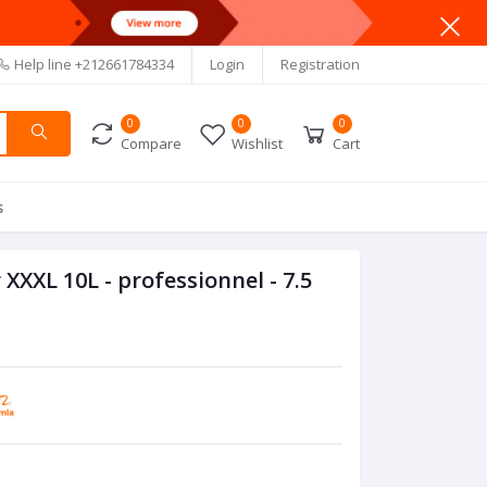
Help line
+212661784334
Login
Registration
0
0
0
Compare
Wishlist
Cart
s
XXXL 10L - professionnel - 7.5