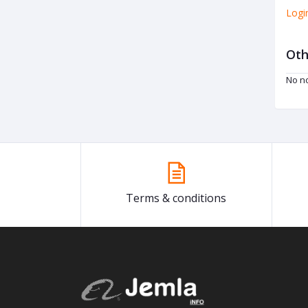
Logi
Oth
No no
Terms & conditions