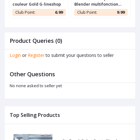
couleur Gold G-lineshop
Blender multifonction
B
ROUGE - Grande capacité
p
9
Club Point:
6.99
Club Point:
9.99
10L - 1500W -
A
Product Queries (0)
Login
or
Register
to submit your questions to seller
Other Questions
No none asked to seller yet
Top Selling Products