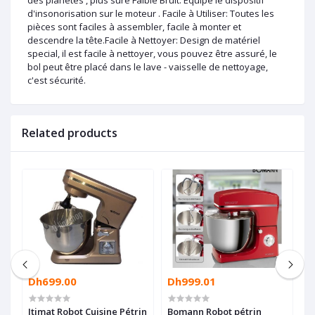
des planètes , plus sûre Faible Bruit: Equipé le dispositif
d'insonorisation sur le moteur . Facile à Utiliser: Toutes les
pièces sont faciles à assembler, facile à monter et
descendre la tête.Facile à Nettoyer: Design de matériel
special, il est facile à nettoyer, vous pouvez être assuré, le
bol peut être placé dans le lave - vaisselle de nettoyage,
c'est sécurité.
Related products
Dh699.00
Dh999.01
D
Itimat Robot Cuisine Pétrin
Bomann Robot pétrin
P