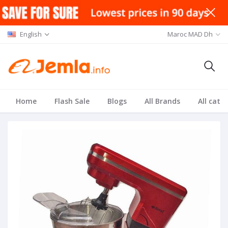
English
Maroc MAD Dh
Home
Flash Sale
Blogs
All Brands
All cate