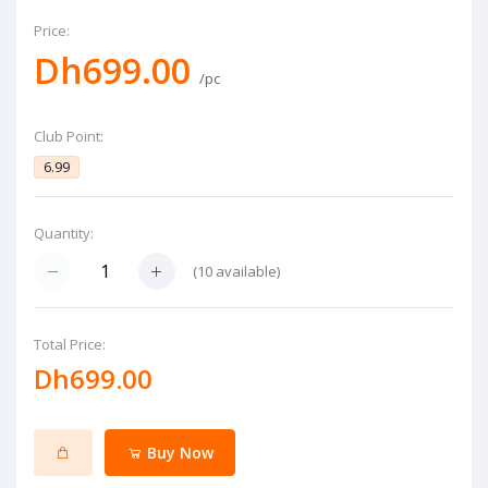
Price:
Dh699.00
/pc
Club Point:
6.99
Quantity:
(
10
available)
Total Price:
Dh699.00
Buy Now