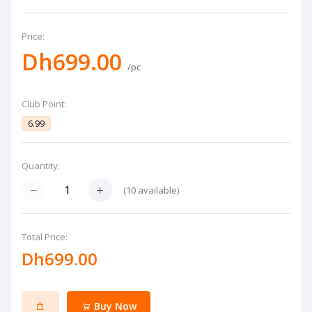
Price:
Dh699.00
/pc
Club Point:
6.99
Quantity:
(
10
available)
Total Price:
Dh699.00
Buy Now