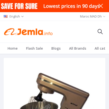
English
Maroc MAD Dh
Home
Flash Sale
Blogs
All Brands
All cate