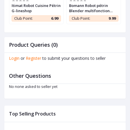
Itimat Robot Cuisine Pétrin
Bomann Robot pétrin
P
G-lineshop
Blender multifonction
B
ROUGE - Grande capacité
p
9
Club Point:
6.99
Club Point:
9.99
10L - 1500W -
A
Product Queries (0)
Login
or
Register
to submit your questions to seller
Other Questions
No none asked to seller yet
Top Selling Products